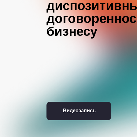
диспозитивны
договореннос
бизнесу
Видеозапись